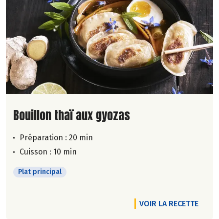
Lire la suite de la recette
Bouillon thaï aux gyozas
Préparation : 20 min
Cuisson : 10 min
Plat principal
VOIR LA RECETTE