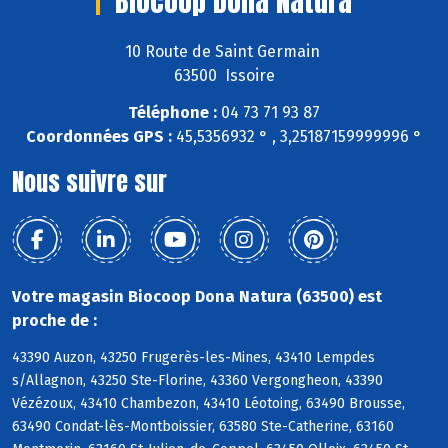
Biocoop Dona Natura
10 Route de Saint Germain
63500 Issoire
Téléphone :
04 73 71 93 87
Coordonnées GPS :
45,5356932 ° , 3,25187159999996 °
Nous suivre sur
Votre magasin Biocoop Dona Natura (63500) est
proche de :
43390 Auzon, 43250 Frugerès-les-Mines, 43410 Lempdes
s/Allagnon, 43250 Ste-Florine, 43360 Vergongheon, 43390
Vézézoux, 43410 Chambezon, 43410 Léotoing, 63490 Brousse,
63490 Condat-lès-Montboissier, 63580 Ste-Catherine, 63160