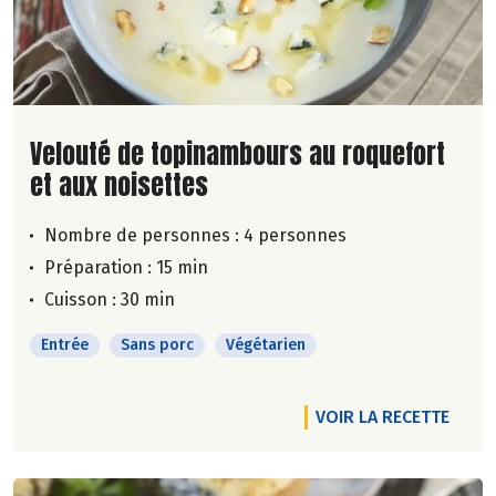
Lire la suite de la recette
Velouté de topinambours au roquefort
et aux noisettes
Nombre de personnes :
4 personnes
Préparation : 15 min
Cuisson : 30 min
Entrée
Sans porc
Végétarien
VOIR LA RECETTE