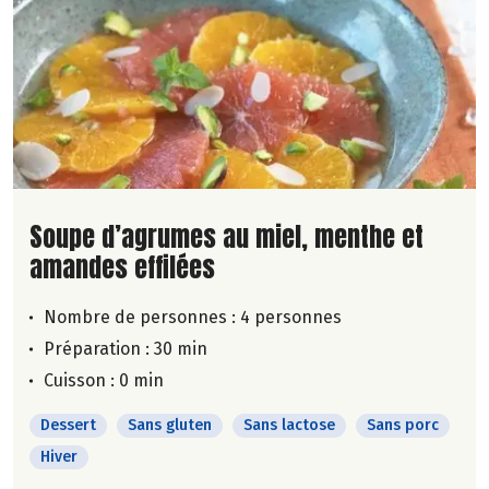
Lire la suite de la recette
Soupe d’agrumes au miel, menthe et
amandes effilées
Nombre de personnes :
4 personnes
Préparation : 30 min
Cuisson : 0 min
Dessert
Sans gluten
Sans lactose
Sans porc
Hiver