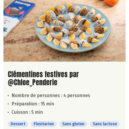
Lire la suite de la recette
Clémentines festives par
@Chloe_Penderie
Nombre de personnes :
4 personnes
Préparation : 15 min
Cuisson : 5 min
Dessert
Flexitarien
Sans gluten
Sans lactose