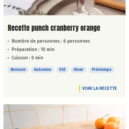
Lire la suite de la recette
Recette punch cranberry orange
Nombre de personnes :
6 personnes
Préparation : 10 min
Cuisson : 0 min
Boisson
Automne
Eté
Hiver
Printemps
VOIR LA RECETTE