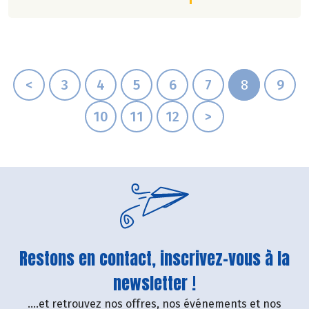
<
3
4
5
6
7
8
9
10
11
12
>
Restons en contact, inscrivez-vous à la
newsletter !
....et retrouvez nos offres, nos événements et nos