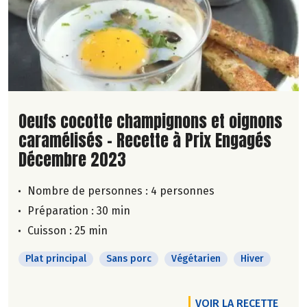
Lire la suite de la recette
Oeufs cocotte champignons et oignons
caramélisés - Recette à Prix Engagés
Décembre 2023
Nombre de personnes :
4 personnes
Préparation : 30 min
Cuisson : 25 min
Plat principal
Sans porc
Végétarien
Hiver
VOIR LA RECETTE