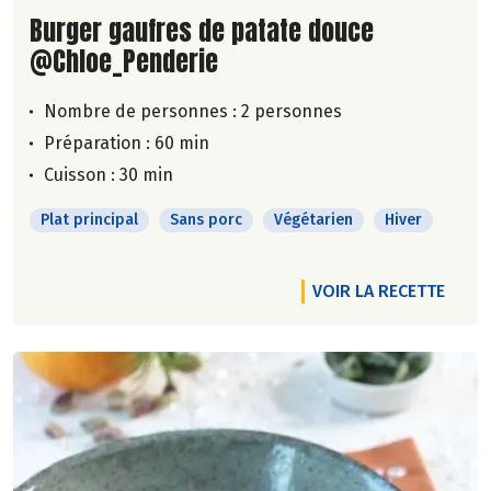
Lire la suite de la recette
Burger gaufres de patate douce
@Chloe_Penderie
Nombre de personnes :
2 personnes
Préparation : 60 min
Cuisson : 30 min
Plat principal
Sans porc
Végétarien
Hiver
VOIR LA RECETTE