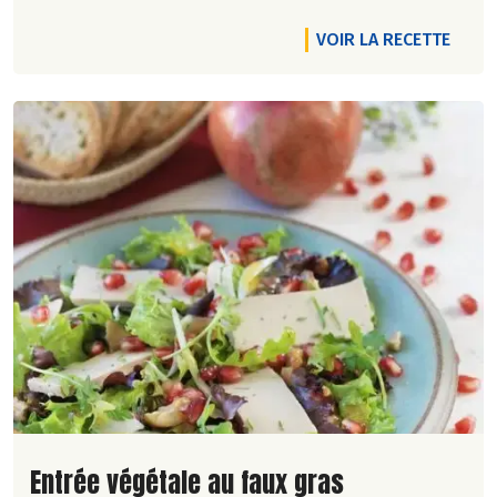
VOIR LA RECETTE
Lire la suite de la recette
Entrée végétale au faux gras