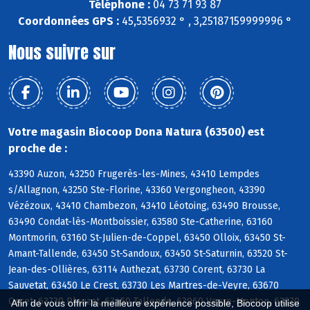
Téléphone :
04 73 71 93 87
Coordonnées GPS :
45,5356932 ° , 3,25187159999996 °
Nous suivre sur
Votre magasin Biocoop Dona Natura (63500) est
proche de :
43390 Auzon, 43250 Frugerès-les-Mines, 43410 Lempdes
s/Allagnon, 43250 Ste-Florine, 43360 Vergongheon, 43390
Vézézoux, 43410 Chambezon, 43410 Léotoing, 63490 Brousse,
63490 Condat-lès-Montboissier, 63580 Ste-Catherine, 63160
Montmorin, 63160 St-Julien-de-Coppel, 63450 Olloix, 63450 St-
Amant-Tallende, 63450 St-Sandoux, 63450 St-Saturnin, 63520 St-
Jean-des-Ollières, 63114 Authezat, 63730 Corent, 63730 La
Sauvetat, 63450 Le Crest, 63730 Les Martres-de-Veyre, 63670
Orcet, 63730 Plauzat, 63450 Tallende, 63960 Veyre-Monton, 63270
Afin de vous offrir la meilleure expérience possible, Biocoop utilise