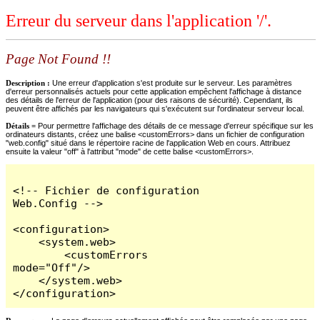
Erreur du serveur dans l'application '/'.
Page Not Found !!
Description :
Une erreur d'application s'est produite sur le serveur. Les paramètres
d'erreur personnalisés actuels pour cette application empêchent l'affichage à distance
des détails de l'erreur de l'application (pour des raisons de sécurité). Cependant, ils
peuvent être affichés par les navigateurs qui s'exécutent sur l'ordinateur serveur local.
Détails =
Pour permettre l'affichage des détails de ce message d'erreur spécifique sur les
ordinateurs distants, créez une balise <customErrors> dans un fichier de configuration
"web.config" situé dans le répertoire racine de l'application Web en cours. Attribuez
ensuite la valeur "off" à l'attribut "mode" de cette balise <customErrors>.
<!-- Fichier de configuration 
Web.Config -->

<configuration>

    <system.web>

        <customErrors 
mode="Off"/>

    </system.web>

</configuration>