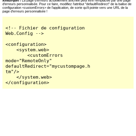
Remarques :
La page d'erreurs actuellement affichée peut être remplacée par une page
d'erreurs personnalisée. Pour ce faire, modifiez l'attribut "defaultRedirect" de la balise de
configuration <customErrors> de l'application, de sorte qu'il pointe vers une URL de la
page d'erreurs personnalisée !
<!-- Fichier de configuration 
Web.Config -->

<configuration>

    <system.web>

        <customErrors 
mode="RemoteOnly" 
defaultRedirect="mycustompage.h
tm"/>

    </system.web>

</configuration>