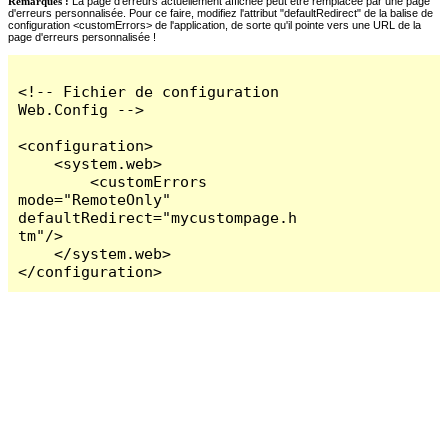
Remarques :
La page d'erreurs actuellement affichée peut être remplacée par une page
d'erreurs personnalisée. Pour ce faire, modifiez l'attribut "defaultRedirect" de la balise de
configuration <customErrors> de l'application, de sorte qu'il pointe vers une URL de la
page d'erreurs personnalisée !
<!-- Fichier de configuration 
Web.Config -->

<configuration>

    <system.web>

        <customErrors 
mode="RemoteOnly" 
defaultRedirect="mycustompage.h
tm"/>

    </system.web>

</configuration>