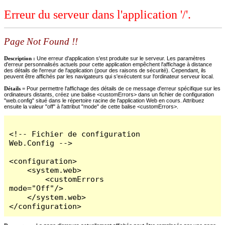
Erreur du serveur dans l'application '/'.
Page Not Found !!
Description :
Une erreur d'application s'est produite sur le serveur. Les paramètres
d'erreur personnalisés actuels pour cette application empêchent l'affichage à distance
des détails de l'erreur de l'application (pour des raisons de sécurité). Cependant, ils
peuvent être affichés par les navigateurs qui s'exécutent sur l'ordinateur serveur local.
Détails =
Pour permettre l'affichage des détails de ce message d'erreur spécifique sur les
ordinateurs distants, créez une balise <customErrors> dans un fichier de configuration
"web.config" situé dans le répertoire racine de l'application Web en cours. Attribuez
ensuite la valeur "off" à l'attribut "mode" de cette balise <customErrors>.
<!-- Fichier de configuration 
Web.Config -->

<configuration>

    <system.web>

        <customErrors 
mode="Off"/>

    </system.web>

</configuration>