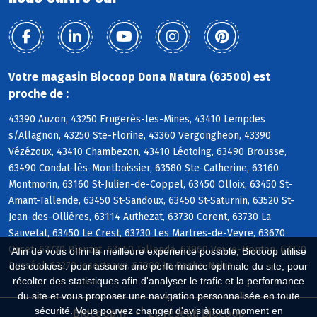
Votre magasin Biocoop Dona Natura (63500) est
proche de :
43390 Auzon, 43250 Frugerès-les-Mines, 43410 Lempdes
s/Allagnon, 43250 Ste-Florine, 43360 Vergongheon, 43390
Vézézoux, 43410 Chambezon, 43410 Léotoing, 63490 Brousse,
63490 Condat-lès-Montboissier, 63580 Ste-Catherine, 63160
Montmorin, 63160 St-Julien-de-Coppel, 63450 Olloix, 63450 St-
Amant-Tallende, 63450 St-Sandoux, 63450 St-Saturnin, 63520 St-
Jean-des-Ollières, 63114 Authezat, 63730 Corent, 63730 La
Sauvetat, 63450 Le Crest, 63730 Les Martres-de-Veyre, 63670
Orcet, 63730 Plauzat, 63450 Tallende, 63960 Veyre-Monton, 63270
Afin de vous offrir la meilleure expérience possible, Biocoop utilise
Busséol, 63270 Isserteaux, 63800 La Roche-Noire
des cookies : pour assurer une performance optimale du site, pour
récolter des statistiques afin d'analyser le trafic et la performance
du site et vous proposer une navigation personnalisée en toute
sécurité. Vous pouvez changer d'avis à tout moment en
Biocoop.fr
Le réseau Biocoop