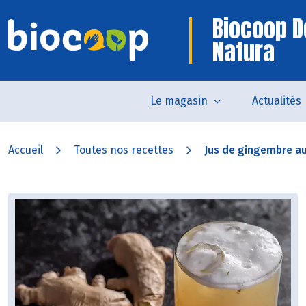
Biocoop 
Natura
Le magasin
Actualités
Accueil
Toutes nos recettes
Jus de gingembre a