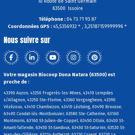
10 Route de Saint Germain
63500 Issoire
Téléphone :
04 73 71 93 87
Coordonnées GPS :
45,5356932 ° , 3,25187159999996 °
Nous suivre sur
Votre magasin Biocoop Dona Natura (63500) est
proche de :
43390 Auzon, 43250 Frugerès-les-Mines, 43410 Lempdes
s/Allagnon, 43250 Ste-Florine, 43360 Vergongheon, 43390
Vézézoux, 43410 Chambezon, 43410 Léotoing, 63490 Brousse,
63490 Condat-lès-Montboissier, 63580 Ste-Catherine, 63160
Montmorin, 63160 St-Julien-de-Coppel, 63450 Olloix, 63450 St-
Amant-Tallende, 63450 St-Sandoux, 63450 St-Saturnin, 63520 St-
Jean-des-Ollières, 63114 Authezat, 63730 Corent, 63730 La