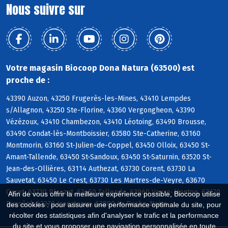
Nous suivre sur
Votre magasin Biocoop Dona Natura (63500) est
proche de :
43390 Auzon, 43250 Frugerès-les-Mines, 43410 Lempdes
s/Allagnon, 43250 Ste-Florine, 43360 Vergongheon, 43390
Vézézoux, 43410 Chambezon, 43410 Léotoing, 63490 Brousse,
63490 Condat-lès-Montboissier, 63580 Ste-Catherine, 63160
Montmorin, 63160 St-Julien-de-Coppel, 63450 Olloix, 63450 St-
Amant-Tallende, 63450 St-Sandoux, 63450 St-Saturnin, 63520 St-
Jean-des-Ollières, 63114 Authezat, 63730 Corent, 63730 La
Sauvetat, 63450 Le Crest, 63730 Les Martres-de-Veyre, 63670
Orcet, 63730 Plauzat, 63450 Tallende, 63960 Veyre-Monton, 63270
Afin de vous offrir la meilleure expérience possible, Biocoop utilise
Busséol, 63270 Isserteaux, 63800 La Roche-Noire
des cookies : pour assurer une performance optimale du site, pour
récolter des statistiques afin d'analyser le trafic et la performance
du site et vous proposer une navigation personnalisée en toute