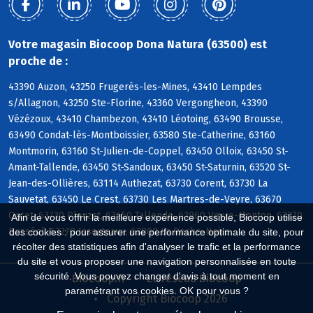
Votre magasin Biocoop Dona Natura (63500) est
proche de :
43390 Auzon, 43250 Frugerès-les-Mines, 43410 Lempdes
s/Allagnon, 43250 Ste-Florine, 43360 Vergongheon, 43390
Vézézoux, 43410 Chambezon, 43410 Léotoing, 63490 Brousse,
63490 Condat-lès-Montboissier, 63580 Ste-Catherine, 63160
Montmorin, 63160 St-Julien-de-Coppel, 63450 Olloix, 63450 St-
Amant-Tallende, 63450 St-Sandoux, 63450 St-Saturnin, 63520 St-
Jean-des-Ollières, 63114 Authezat, 63730 Corent, 63730 La
Sauvetat, 63450 Le Crest, 63730 Les Martres-de-Veyre, 63670
Orcet, 63730 Plauzat, 63450 Tallende, 63960 Veyre-Monton, 63270
Afin de vous offrir la meilleure expérience possible, Biocoop utilise
Busséol, 63270 Isserteaux, 63800 La Roche-Noire
des cookies : pour assurer une performance optimale du site, pour
récolter des statistiques afin d'analyser le trafic et la performance
du site et vous proposer une navigation personnalisée en toute
sécurité. Vous pouvez changer d'avis à tout moment en
Biocoop.fr
Le réseau Biocoop
paramétrant vos cookies. OK pour vous ?
Copyright Biocoop 2026