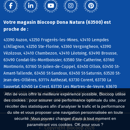
Votre magasin Biocoop Dona Natura (63500) est
proche de :
43390 Auzon, 43250 Frugerès-les-Mines, 43410 Lempdes
s/Allagnon, 43250 Ste-Florine, 43360 Vergongheon, 43390
Vézézoux, 43410 Chambezon, 43410 Léotoing, 63490 Brousse,
63490 Condat-lès-Montboissier, 63580 Ste-Catherine, 63160
Montmorin, 63160 St-Julien-de-Coppel, 63450 Olloix, 63450 St-
Amant-Tallende, 63450 St-Sandoux, 63450 St-Saturnin, 63520 St-
Jean-des-Ollières, 63114 Authezat, 63730 Corent, 63730 La
Sauvetat, 63450 Le Crest, 63730 Les Martres-de-Veyre, 63670
Orcet, 63730 Plauzat, 63450 Tallende, 63960 Veyre-Monton, 63270
Afin de vous offrir la meilleure expérience possible, Biocoop utilise
Busséol, 63270 Isserteaux, 63800 La Roche-Noire
des cookies : pour assurer une performance optimale du site, pour
récolter des statistiques afin d'analyser le trafic et la performance
du site et vous proposer une navigation personnalisée en toute
sécurité. Vous pouvez changer d'avis à tout moment en
Biocoop.fr
Le réseau Biocoop
paramétrant vos cookies. OK pour vous ?
Copyright Biocoop 2026