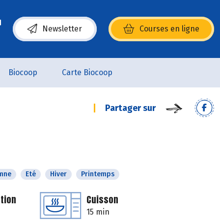
Newsletter
Courses en ligne
(s’ouvre dans une nouvelle fenêtre)
Biocoop
Carte Biocoop
Partager sur
mne
Eté
Hiver
Printemps
tion
Cuisson
15 min