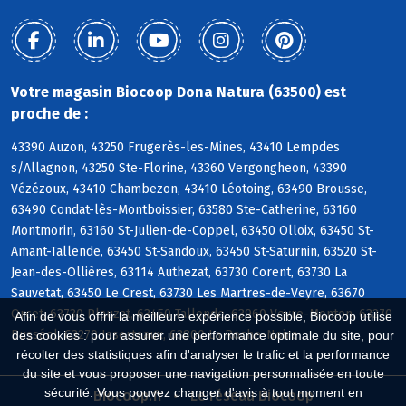
Votre magasin Biocoop Dona Natura (63500) est
proche de :
43390 Auzon, 43250 Frugerès-les-Mines, 43410 Lempdes
s/Allagnon, 43250 Ste-Florine, 43360 Vergongheon, 43390
Vézézoux, 43410 Chambezon, 43410 Léotoing, 63490 Brousse,
63490 Condat-lès-Montboissier, 63580 Ste-Catherine, 63160
Montmorin, 63160 St-Julien-de-Coppel, 63450 Olloix, 63450 St-
Amant-Tallende, 63450 St-Sandoux, 63450 St-Saturnin, 63520 St-
Jean-des-Ollières, 63114 Authezat, 63730 Corent, 63730 La
Sauvetat, 63450 Le Crest, 63730 Les Martres-de-Veyre, 63670
Orcet, 63730 Plauzat, 63450 Tallende, 63960 Veyre-Monton, 63270
Afin de vous offrir la meilleure expérience possible, Biocoop utilise
Busséol, 63270 Isserteaux, 63800 La Roche-Noire
des cookies : pour assurer une performance optimale du site, pour
récolter des statistiques afin d'analyser le trafic et la performance
du site et vous proposer une navigation personnalisée en toute
sécurité. Vous pouvez changer d'avis à tout moment en
Biocoop.fr
Le réseau Biocoop