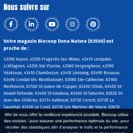
Nous suivre sur
Votre magasin Biocoop Dona Natura (63500) est
proche de :
43390 Auzon, 43250 Frugerès-les-Mines, 43410 Lempdes
s/Allagnon, 43250 Ste-Florine, 43360 Vergongheon, 43390
Vézézoux, 43410 Chambezon, 43410 Léotoing, 63490 Brousse,
63490 Condat-lès-Montboissier, 63580 Ste-Catherine, 63160
Montmorin, 63160 St-Julien-de-Coppel, 63450 Olloix, 63450 St-
Amant-Tallende, 63450 St-Sandoux, 63450 St-Saturnin, 63520 St-
Jean-des-Ollières, 63114 Authezat, 63730 Corent, 63730 La
Sauvetat, 63450 Le Crest, 63730 Les Martres-de-Veyre, 63670
Orcet, 63730 Plauzat, 63450 Tallende, 63960 Veyre-Monton, 63270
Afin de vous offrir la meilleure expérience possible, Biocoop utilise
Busséol, 63270 Isserteaux, 63800 La Roche-Noire
des cookies : pour assurer une performance optimale du site, pour
récolter des statistiques afin d'analyser le trafic et la performance