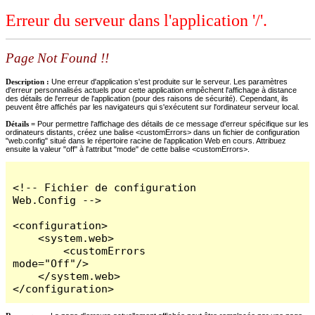
Erreur du serveur dans l'application '/'.
Page Not Found !!
Description :
Une erreur d'application s'est produite sur le serveur. Les paramètres
d'erreur personnalisés actuels pour cette application empêchent l'affichage à distance
des détails de l'erreur de l'application (pour des raisons de sécurité). Cependant, ils
peuvent être affichés par les navigateurs qui s'exécutent sur l'ordinateur serveur local.
Détails =
Pour permettre l'affichage des détails de ce message d'erreur spécifique sur les
ordinateurs distants, créez une balise <customErrors> dans un fichier de configuration
"web.config" situé dans le répertoire racine de l'application Web en cours. Attribuez
ensuite la valeur "off" à l'attribut "mode" de cette balise <customErrors>.
<!-- Fichier de configuration 
Web.Config -->

<configuration>

    <system.web>

        <customErrors 
mode="Off"/>

    </system.web>

</configuration>