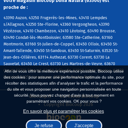
Votre magasin Biocoop Dona Natura (63500) est
proche de :
43390 Auzon, 43250 Frugerès-les-Mines, 43410 Lempdes
s/Allagnon, 43250 Ste-Florine, 43360 Vergongheon, 43390
Vézézoux, 43410 Chambezon, 43410 Léotoing, 63490 Brousse,
63490 Condat-lès-Montboissier, 63580 Ste-Catherine, 63160
Montmorin, 63160 St-Julien-de-Coppel, 63450 Olloix, 63450 St-
Amant-Tallende, 63450 St-Sandoux, 63450 St-Saturnin, 63520 St-
Jean-des-Ollières, 63114 Authezat, 63730 Corent, 63730 La
Sauvetat, 63450 Le Crest, 63730 Les Martres-de-Veyre, 63670
Orcet, 63730 Plauzat, 63450 Tallende, 63960 Veyre-Monton, 63270
Afin de vous offrir la meilleure expérience possible, Biocoop utilise
Busséol, 63270 Isserteaux, 63800 La Roche-Noire
des cookies : pour assurer une performance optimale du site, pour
récolter des statistiques afin d'analyser le trafic et la performance
du site et vous proposer une navigation personnalisée en toute
sécurité. Vous pouvez changer d'avis à tout moment en
Biocoop.fr
Le réseau Biocoop
paramétrant vos cookies. OK pour vous ?
Copyright Biocoop 2026
En savoir plus et paramétrer les cookies
Je refuse
J'accepte