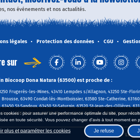
fres, nos événements et nos actualités.
ons légales
Protection des données
CGU
Gestio
re sur
n Biocoop Dona Natura (63500) est proche de :
3250 Frugerès-les-Mines, 43410 Lempdes s/Allagnon, 43250 Ste-Flor
 Brousse, 63490 Condat-lès-Montboissier, 63580 Ste-Catherine, 63160
 63450 St-Sandoux, 63450 St-Saturnin, 63520 St-Jean-des-Ollières, 631
-Veyre, 63670 Orcet, 63730 Plauzat, 63450 Tallende, 63960 Veyre-Mon
es cookies : pour assurer une performance optimale du site, pour récolter
isée en toute sécurité. Vous pouvez changer d'avis à tout moment en 
r plus et paramétrer les cookies
Je refuse
J
Biocoop.fr
Le ré