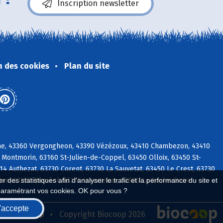
Inscription newsletter
n des cookies
Plan du site
ine, 43360 Vergongheon, 43390 Vézézoux, 43410 Chambezon, 43410
 Montmorin, 63160 St-Julien-de-Coppel, 63450 Olloix, 63450 St-
14 Authezat, 63730 Corent, 63730 La Sauvetat, 63450 Le Crest, 63730
ton, 63270 Busséol, 63270 Isserteaux, 63800 La Roche-Noire
 des statistiques afin d'analyser le trafic et la performance du site et
paramétrant vos cookies. OK pour vous ?
'accepte
seau Biocoop
Copyright Biocoop 2026