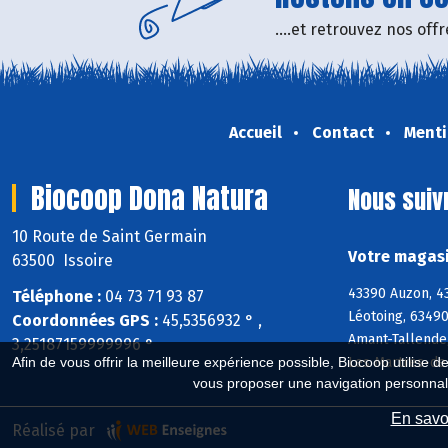
....et retrouvez nos of
Accueil
Contact
Menti
Biocoop Dona Natura
Nous suiv
10 Route de Saint Germain
Votre magasi
63500 Issoire
43390 Auzon, 4
Téléphone :
04 73 71 93 87
Léotoing, 63490
Coordonnées GPS :
45,5356932 ° ,
Amant-Tallende,
3,25187159999996 °
Les Martres-de
Afin de vous offrir la meilleure expérience possible, Biocoop utilise d
vous proposer une navigation personnal
En savoi
Réalisé par