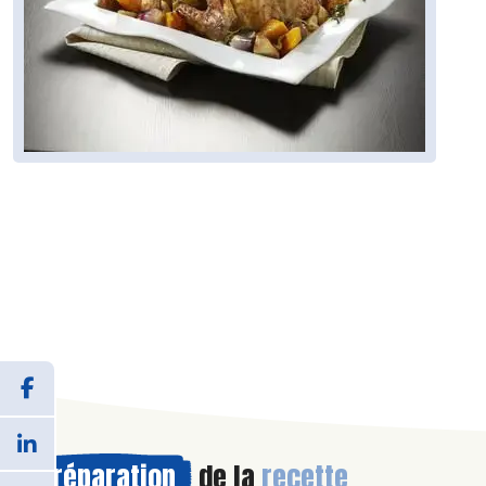
Préparation
de la
recette