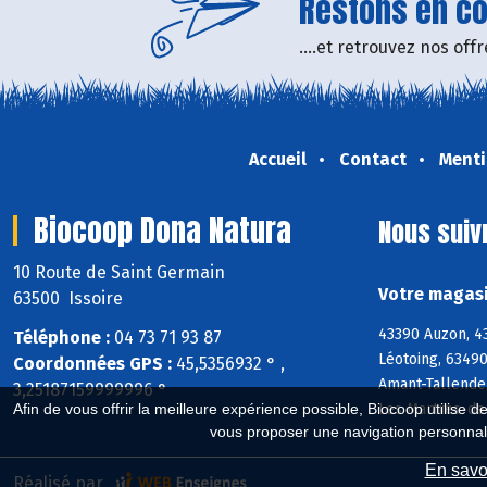
Restons en con
....et retrouvez nos of
Accueil
Contact
Menti
Biocoop Dona Natura
Nous suiv
10 Route de Saint Germain
Votre magasi
63500 Issoire
43390 Auzon, 4
Téléphone :
04 73 71 93 87
Léotoing, 63490
Coordonnées GPS :
45,5356932 ° ,
Amant-Tallende,
3,25187159999996 °
Les Martres-de
Afin de vous offrir la meilleure expérience possible, Biocoop utilise d
vous proposer une navigation personnal
En savoi
Réalisé par