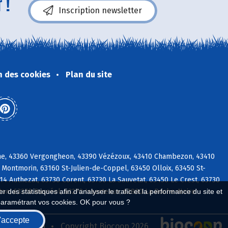
 !
Inscription newsletter
n des cookies
Plan du site
ine, 43360 Vergongheon, 43390 Vézézoux, 43410 Chambezon, 43410
 Montmorin, 63160 St-Julien-de-Coppel, 63450 Olloix, 63450 St-
14 Authezat, 63730 Corent, 63730 La Sauvetat, 63450 Le Crest, 63730
ton, 63270 Busséol, 63270 Isserteaux, 63800 La Roche-Noire
 des statistiques afin d'analyser le trafic et la performance du site et
paramétrant vos cookies. OK pour vous ?
'accepte
seau Biocoop
Copyright Biocoop 2026