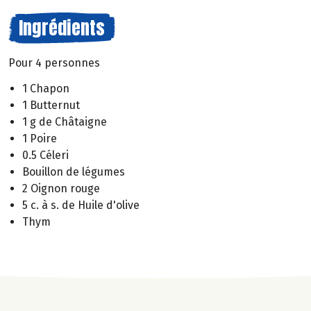
Ingrédients
Pour 4 personnes
1 Chapon
1 Butternut
1 g de Châtaigne
1 Poire
0.5 Céleri
Bouillon de légumes
2 Oignon rouge
5 c. à s. de Huile d'olive
Thym