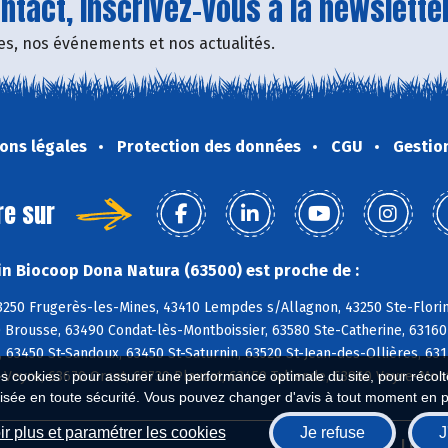
tact, inscrivez-vous à la newsletter
fres, nos événements et nos actualités.
ons légales
Protection des données
CGU
Gestio
re sur
n Biocoop Dona Natura (63500) est proche de :
3250 Frugerès-les-Mines, 43410 Lempdes s/Allagnon, 43250 Ste-Flor
 Brousse, 63490 Condat-lès-Montboissier, 63580 Ste-Catherine, 63160
 63450 St-Sandoux, 63450 St-Saturnin, 63520 St-Jean-des-Ollières, 631
-Veyre, 63670 Orcet, 63730 Plauzat, 63450 Tallende, 63960 Veyre-Mon
es cookies : pour assurer une performance optimale du site, pour récolter
isée en toute sécurité. Vous pouvez changer d'avis à tout moment en 
r plus et paramétrer les cookies
Je refuse
J
Biocoop.fr
Le ré