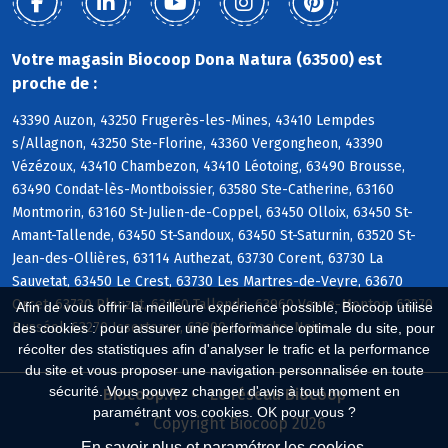
Votre magasin Biocoop Dona Natura (63500) est
proche de :
43390 Auzon, 43250 Frugerès-les-Mines, 43410 Lempdes
s/Allagnon, 43250 Ste-Florine, 43360 Vergongheon, 43390
Vézézoux, 43410 Chambezon, 43410 Léotoing, 63490 Brousse,
63490 Condat-lès-Montboissier, 63580 Ste-Catherine, 63160
Montmorin, 63160 St-Julien-de-Coppel, 63450 Olloix, 63450 St-
Amant-Tallende, 63450 St-Sandoux, 63450 St-Saturnin, 63520 St-
Jean-des-Ollières, 63114 Authezat, 63730 Corent, 63730 La
Sauvetat, 63450 Le Crest, 63730 Les Martres-de-Veyre, 63670
Orcet, 63730 Plauzat, 63450 Tallende, 63960 Veyre-Monton, 63270
Afin de vous offrir la meilleure expérience possible, Biocoop utilise
Busséol, 63270 Isserteaux, 63800 La Roche-Noire
des cookies : pour assurer une performance optimale du site, pour
récolter des statistiques afin d'analyser le trafic et la performance
du site et vous proposer une navigation personnalisée en toute
sécurité. Vous pouvez changer d'avis à tout moment en
Biocoop.fr
Le réseau Biocoop
paramétrant vos cookies. OK pour vous ?
Copyright Biocoop 2026
En savoir plus et paramétrer les cookies