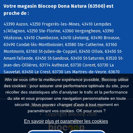
Votre magasin Biocoop Dona Natura (63500) est
proche de :
43390 Auzon, 43250 Frugerès-les-Mines, 43410 Lempdes
s/Allagnon, 43250 Ste-Florine, 43360 Vergongheon, 43390
Vézézoux, 43410 Chambezon, 43410 Léotoing, 63490 Brousse,
63490 Condat-lès-Montboissier, 63580 Ste-Catherine, 63160
Montmorin, 63160 St-Julien-de-Coppel, 63450 Olloix, 63450 St-
Amant-Tallende, 63450 St-Sandoux, 63450 St-Saturnin, 63520 St-
Jean-des-Ollières, 63114 Authezat, 63730 Corent, 63730 La
Sauvetat, 63450 Le Crest, 63730 Les Martres-de-Veyre, 63670
Orcet, 63730 Plauzat, 63450 Tallende, 63960 Veyre-Monton, 63270
Afin de vous offrir la meilleure expérience possible, Biocoop utilise
Busséol, 63270 Isserteaux, 63800 La Roche-Noire
des cookies : pour assurer une performance optimale du site, pour
récolter des statistiques afin d'analyser le trafic et la performance
du site et vous proposer une navigation personnalisée en toute
sécurité. Vous pouvez changer d'avis à tout moment en
Biocoop.fr
Le réseau Biocoop
paramétrant vos cookies. OK pour vous ?
Copyright Biocoop 2026
En savoir plus et paramétrer les cookies