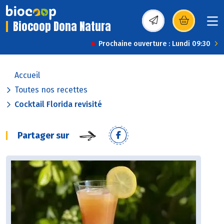
Biocoop Dona Natura
(s’ouvre dans une nou
Prochaine ouverture : Lundi 09:30
Accueil
Toutes nos recettes
Cocktail Florida revisité
Partager sur