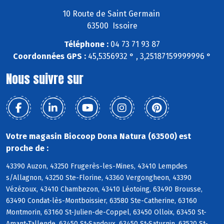
10 Route de Saint Germain
63500 Issoire
Téléphone :
04 73 71 93 87
Coordonnées GPS :
45,5356932 ° , 3,25187159999996 °
Nous suivre sur
Votre magasin Biocoop Dona Natura (63500) est
proche de :
43390 Auzon, 43250 Frugerès-les-Mines, 43410 Lempdes
s/Allagnon, 43250 Ste-Florine, 43360 Vergongheon, 43390
Vézézoux, 43410 Chambezon, 43410 Léotoing, 63490 Brousse,
63490 Condat-lès-Montboissier, 63580 Ste-Catherine, 63160
Montmorin, 63160 St-Julien-de-Coppel, 63450 Olloix, 63450 St-
Amant-Tallende, 63450 St-Sandoux, 63450 St-Saturnin, 63520 St-