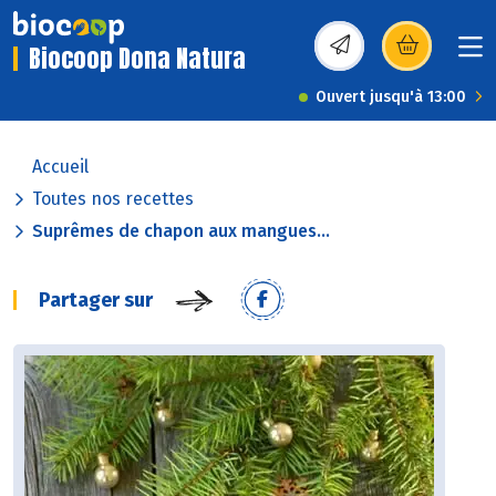
Biocoop Dona Natura
(s’ouvre dans une nou
Ouvert jusqu'à 13:00
Accueil
Toutes nos recettes
Suprêmes de chapon aux mangues...
Partager sur