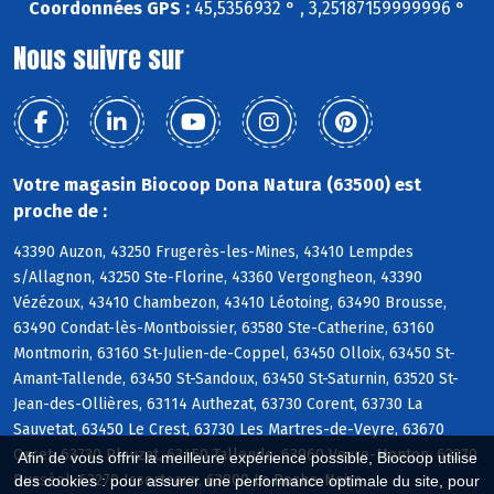
Coordonnées GPS :
45,5356932 ° , 3,25187159999996 °
Nous suivre sur
Votre magasin Biocoop Dona Natura (63500) est
proche de :
43390 Auzon, 43250 Frugerès-les-Mines, 43410 Lempdes
s/Allagnon, 43250 Ste-Florine, 43360 Vergongheon, 43390
Vézézoux, 43410 Chambezon, 43410 Léotoing, 63490 Brousse,
63490 Condat-lès-Montboissier, 63580 Ste-Catherine, 63160
Montmorin, 63160 St-Julien-de-Coppel, 63450 Olloix, 63450 St-
Amant-Tallende, 63450 St-Sandoux, 63450 St-Saturnin, 63520 St-
Jean-des-Ollières, 63114 Authezat, 63730 Corent, 63730 La
Sauvetat, 63450 Le Crest, 63730 Les Martres-de-Veyre, 63670
Orcet, 63730 Plauzat, 63450 Tallende, 63960 Veyre-Monton, 63270
Afin de vous offrir la meilleure expérience possible, Biocoop utilise
Busséol, 63270 Isserteaux, 63800 La Roche-Noire
des cookies : pour assurer une performance optimale du site, pour