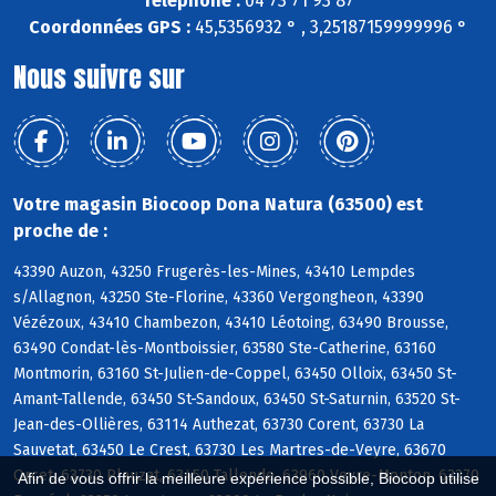
Téléphone :
04 73 71 93 87
Coordonnées GPS :
45,5356932 ° , 3,25187159999996 °
Nous suivre sur
Votre magasin Biocoop Dona Natura (63500) est
proche de :
43390 Auzon, 43250 Frugerès-les-Mines, 43410 Lempdes
s/Allagnon, 43250 Ste-Florine, 43360 Vergongheon, 43390
Vézézoux, 43410 Chambezon, 43410 Léotoing, 63490 Brousse,
63490 Condat-lès-Montboissier, 63580 Ste-Catherine, 63160
Montmorin, 63160 St-Julien-de-Coppel, 63450 Olloix, 63450 St-
Amant-Tallende, 63450 St-Sandoux, 63450 St-Saturnin, 63520 St-
Jean-des-Ollières, 63114 Authezat, 63730 Corent, 63730 La
Sauvetat, 63450 Le Crest, 63730 Les Martres-de-Veyre, 63670
Orcet, 63730 Plauzat, 63450 Tallende, 63960 Veyre-Monton, 63270
Afin de vous offrir la meilleure expérience possible, Biocoop utilise