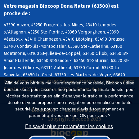
Votre magasin Biocoop Dona Natura (63500) est
proche de :
43390 Auzon, 43250 Frugerès-les-Mines, 43410 Lempdes
s/Allagnon, 43250 Ste-Florine, 43360 Vergongheon, 43390
Vézézoux, 43410 Chambezon, 43410 Léotoing, 63490 Brousse,
63490 Condat-lès-Montboissier, 63580 Ste-Catherine, 63160
Montmorin, 63160 St-Julien-de-Coppel, 63450 Olloix, 63450 St-
Amant-Tallende, 63450 St-Sandoux, 63450 St-Saturnin, 63520 St-
Jean-des-Ollières, 63114 Authezat, 63730 Corent, 63730 La
Sauvetat, 63450 Le Crest, 63730 Les Martres-de-Veyre, 63670
Orcet, 63730 Plauzat, 63450 Tallende, 63960 Veyre-Monton, 63270
Afin de vous offrir la meilleure expérience possible, Biocoop utilise
Busséol, 63270 Isserteaux, 63800 La Roche-Noire
des cookies : pour assurer une performance optimale du site, pour
récolter des statistiques afin d'analyser le trafic et la performance
du site et vous proposer une navigation personnalisée en toute
sécurité. Vous pouvez changer d'avis à tout moment en
Biocoop.fr
Le réseau Biocoop
paramétrant vos cookies. OK pour vous ?
Copyright Biocoop 2026
En savoir plus et paramétrer les cookies