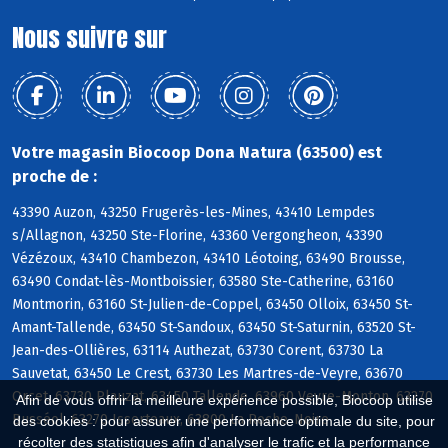
Nous suivre sur
Votre magasin Biocoop Dona Natura (63500) est
proche de :
43390 Auzon, 43250 Frugerès-les-Mines, 43410 Lempdes
s/Allagnon, 43250 Ste-Florine, 43360 Vergongheon, 43390
Vézézoux, 43410 Chambezon, 43410 Léotoing, 63490 Brousse,
63490 Condat-lès-Montboissier, 63580 Ste-Catherine, 63160
Montmorin, 63160 St-Julien-de-Coppel, 63450 Olloix, 63450 St-
Amant-Tallende, 63450 St-Sandoux, 63450 St-Saturnin, 63520 St-
Jean-des-Ollières, 63114 Authezat, 63730 Corent, 63730 La
Sauvetat, 63450 Le Crest, 63730 Les Martres-de-Veyre, 63670
Orcet, 63730 Plauzat, 63450 Tallende, 63960 Veyre-Monton, 63270
Afin de vous offrir la meilleure expérience possible, Biocoop utilise
Busséol, 63270 Isserteaux, 63800 La Roche-Noire
des cookies : pour assurer une performance optimale du site, pour
récolter des statistiques afin d'analyser le trafic et la performance