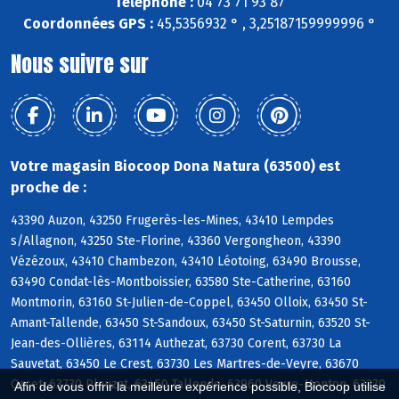
Téléphone :
04 73 71 93 87
Coordonnées GPS :
45,5356932 ° , 3,25187159999996 °
Nous suivre sur
Votre magasin Biocoop Dona Natura (63500) est
proche de :
43390 Auzon, 43250 Frugerès-les-Mines, 43410 Lempdes
s/Allagnon, 43250 Ste-Florine, 43360 Vergongheon, 43390
Vézézoux, 43410 Chambezon, 43410 Léotoing, 63490 Brousse,
63490 Condat-lès-Montboissier, 63580 Ste-Catherine, 63160
Montmorin, 63160 St-Julien-de-Coppel, 63450 Olloix, 63450 St-
Amant-Tallende, 63450 St-Sandoux, 63450 St-Saturnin, 63520 St-
Jean-des-Ollières, 63114 Authezat, 63730 Corent, 63730 La
Sauvetat, 63450 Le Crest, 63730 Les Martres-de-Veyre, 63670
Orcet, 63730 Plauzat, 63450 Tallende, 63960 Veyre-Monton, 63270
Afin de vous offrir la meilleure expérience possible, Biocoop utilise