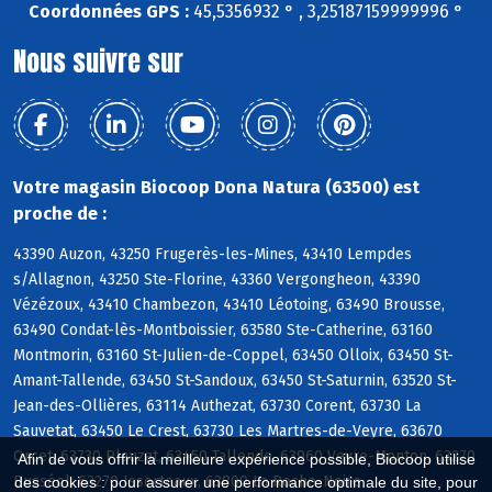
Coordonnées GPS :
45,5356932 ° , 3,25187159999996 °
Nous suivre sur
Votre magasin Biocoop Dona Natura (63500) est
proche de :
43390 Auzon, 43250 Frugerès-les-Mines, 43410 Lempdes
s/Allagnon, 43250 Ste-Florine, 43360 Vergongheon, 43390
Vézézoux, 43410 Chambezon, 43410 Léotoing, 63490 Brousse,
63490 Condat-lès-Montboissier, 63580 Ste-Catherine, 63160
Montmorin, 63160 St-Julien-de-Coppel, 63450 Olloix, 63450 St-
Amant-Tallende, 63450 St-Sandoux, 63450 St-Saturnin, 63520 St-
Jean-des-Ollières, 63114 Authezat, 63730 Corent, 63730 La
Sauvetat, 63450 Le Crest, 63730 Les Martres-de-Veyre, 63670
Orcet, 63730 Plauzat, 63450 Tallende, 63960 Veyre-Monton, 63270
Afin de vous offrir la meilleure expérience possible, Biocoop utilise
Busséol, 63270 Isserteaux, 63800 La Roche-Noire
des cookies : pour assurer une performance optimale du site, pour