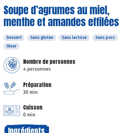
Soupe d’agrumes au miel,
menthe et amandes effilées
Dessert
Sans gluten
Sans lactose
Sans porc
Hiver
Nombre de personnes
4 personnes
Préparation
30 min
Cuisson
0 min
Ingrédients