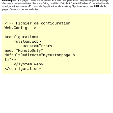
Remarques :
La page d'erreurs actuellement affichée peut être remplacée par une page
d'erreurs personnalisée. Pour ce faire, modifiez l'attribut "defaultRedirect" de la balise de
configuration <customErrors> de l'application, de sorte qu'il pointe vers une URL de la
page d'erreurs personnalisée !
<!-- Fichier de configuration 
Web.Config -->

<configuration>

    <system.web>

        <customErrors 
mode="RemoteOnly" 
defaultRedirect="mycustompage.h
tm"/>

    </system.web>

</configuration>