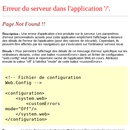
Erreur du serveur dans l'application '/'.
Page Not Found !!
Description :
Une erreur d'application s'est produite sur le serveur. Les paramètres
d'erreur personnalisés actuels pour cette application empêchent l'affichage à distance
des détails de l'erreur de l'application (pour des raisons de sécurité). Cependant, ils
peuvent être affichés par les navigateurs qui s'exécutent sur l'ordinateur serveur local.
Détails =
Pour permettre l'affichage des détails de ce message d'erreur spécifique sur les
ordinateurs distants, créez une balise <customErrors> dans un fichier de configuration
"web.config" situé dans le répertoire racine de l'application Web en cours. Attribuez
ensuite la valeur "off" à l'attribut "mode" de cette balise <customErrors>.
<!-- Fichier de configuration 
Web.Config -->

<configuration>

    <system.web>

        <customErrors 
mode="Off"/>

    </system.web>

</configuration>