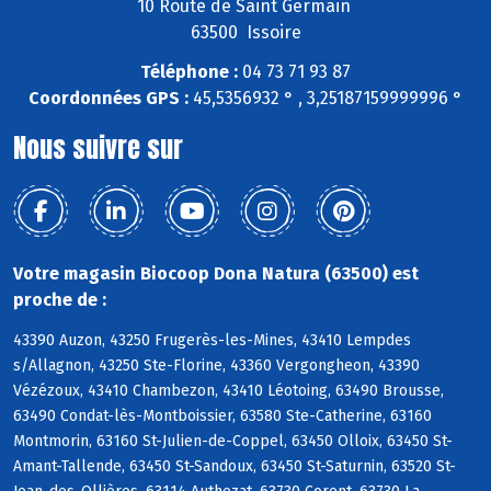
10 Route de Saint Germain
63500 Issoire
Téléphone :
04 73 71 93 87
Coordonnées GPS :
45,5356932 ° , 3,25187159999996 °
Nous suivre sur
Votre magasin Biocoop Dona Natura (63500) est
proche de :
43390 Auzon, 43250 Frugerès-les-Mines, 43410 Lempdes
s/Allagnon, 43250 Ste-Florine, 43360 Vergongheon, 43390
Vézézoux, 43410 Chambezon, 43410 Léotoing, 63490 Brousse,
63490 Condat-lès-Montboissier, 63580 Ste-Catherine, 63160
Montmorin, 63160 St-Julien-de-Coppel, 63450 Olloix, 63450 St-
Amant-Tallende, 63450 St-Sandoux, 63450 St-Saturnin, 63520 St-