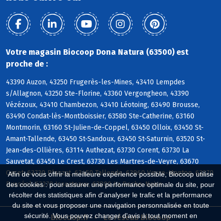
Votre magasin Biocoop Dona Natura (63500) est
proche de :
43390 Auzon, 43250 Frugerès-les-Mines, 43410 Lempdes
s/Allagnon, 43250 Ste-Florine, 43360 Vergongheon, 43390
Vézézoux, 43410 Chambezon, 43410 Léotoing, 63490 Brousse,
63490 Condat-lès-Montboissier, 63580 Ste-Catherine, 63160
Montmorin, 63160 St-Julien-de-Coppel, 63450 Olloix, 63450 St-
Amant-Tallende, 63450 St-Sandoux, 63450 St-Saturnin, 63520 St-
Jean-des-Ollières, 63114 Authezat, 63730 Corent, 63730 La
Sauvetat, 63450 Le Crest, 63730 Les Martres-de-Veyre, 63670
Orcet, 63730 Plauzat, 63450 Tallende, 63960 Veyre-Monton, 63270
Afin de vous offrir la meilleure expérience possible, Biocoop utilise
Busséol, 63270 Isserteaux, 63800 La Roche-Noire
des cookies : pour assurer une performance optimale du site, pour
récolter des statistiques afin d'analyser le trafic et la performance
du site et vous proposer une navigation personnalisée en toute
sécurité. Vous pouvez changer d'avis à tout moment en
Biocoop.fr
Le réseau Biocoop