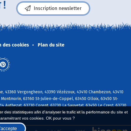
 !
Inscription newsletter
n des cookies
Plan du site
ine, 43360 Vergongheon, 43390 Vézézoux, 43410 Chambezon, 43410
 Montmorin, 63160 St-Julien-de-Coppel, 63450 Olloix, 63450 St-
14 Authezat, 63730 Corent, 63730 La Sauvetat, 63450 Le Crest, 63730
ton, 63270 Busséol, 63270 Isserteaux, 63800 La Roche-Noire
 des statistiques afin d'analyser le trafic et la performance du site et
paramétrant vos cookies. OK pour vous ?
'accepte