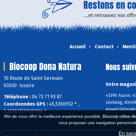
Restons en con
....et retrouvez nos of
Accueil
Contact
Menti
Biocoop Dona Natura
Nous suiv
10 Route de Saint Germain
Votre magasi
63500 Issoire
43390 Auzon, 4
Téléphone :
04 73 71 93 87
Léotoing, 63490
Coordonnées GPS :
45,5356932 ° ,
Amant-Tallende,
3,25187159999996 °
Les Martres-de
Afin de vous offrir la meilleure expérience possible, Biocoop utilise d
vous proposer une navigation personnal
En savoi