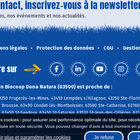
tact, inscrivez-vous à la newsletter
fres, nos événements et nos actualités.
ons légales
Protection des données
CGU
Gestio
re sur
n Biocoop Dona Natura (63500) est proche de :
3250 Frugerès-les-Mines, 43410 Lempdes s/Allagnon, 43250 Ste-Flor
 Brousse, 63490 Condat-lès-Montboissier, 63580 Ste-Catherine, 63160
 63450 St-Sandoux, 63450 St-Saturnin, 63520 St-Jean-des-Ollières, 631
-Veyre, 63670 Orcet, 63730 Plauzat, 63450 Tallende, 63960 Veyre-Mon
es cookies : pour assurer une performance optimale du site, pour récolter
isée en toute sécurité. Vous pouvez changer d'avis à tout moment en 
r plus et paramétrer les cookies
Je refuse
J