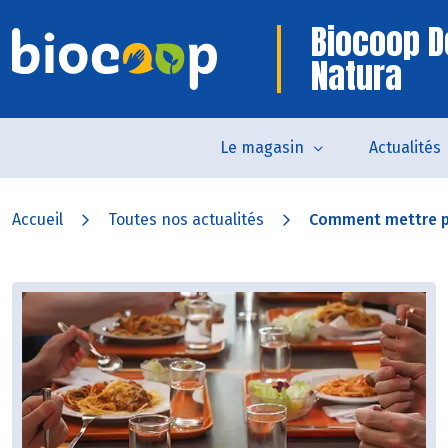
Biocoop 
Natura
Le magasin
Actualités
Accueil
Toutes nos actualités
Comment mettre pl