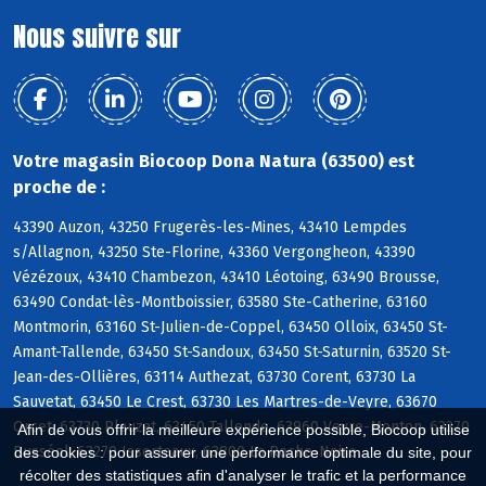
Nous suivre sur
Votre magasin Biocoop Dona Natura (63500) est
proche de :
43390 Auzon, 43250 Frugerès-les-Mines, 43410 Lempdes
s/Allagnon, 43250 Ste-Florine, 43360 Vergongheon, 43390
Vézézoux, 43410 Chambezon, 43410 Léotoing, 63490 Brousse,
63490 Condat-lès-Montboissier, 63580 Ste-Catherine, 63160
Montmorin, 63160 St-Julien-de-Coppel, 63450 Olloix, 63450 St-
Amant-Tallende, 63450 St-Sandoux, 63450 St-Saturnin, 63520 St-
Jean-des-Ollières, 63114 Authezat, 63730 Corent, 63730 La
Sauvetat, 63450 Le Crest, 63730 Les Martres-de-Veyre, 63670
Orcet, 63730 Plauzat, 63450 Tallende, 63960 Veyre-Monton, 63270
Afin de vous offrir la meilleure expérience possible, Biocoop utilise
Busséol, 63270 Isserteaux, 63800 La Roche-Noire
des cookies : pour assurer une performance optimale du site, pour
récolter des statistiques afin d'analyser le trafic et la performance