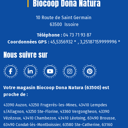
Biocoop Dona Natura
10 Route de Saint Germain
63500 Issoire
Téléphone :
04 73 71 93 87
Coordonnées GPS :
45,5356932 ° , 3,25187159999996 °
Nous suivre sur
Votre magasin Biocoop Dona Natura (63500) est
proche de :
43390 Auzon, 43250 Frugerès-les-Mines, 43410 Lempdes
s/Allagnon, 43250 Ste-Florine, 43360 Vergongheon, 43390
Vézézoux, 43410 Chambezon, 43410 Léotoing, 63490 Brousse,
63490 Condat-lès-Montboissier, 63580 Ste-Catherine, 63160